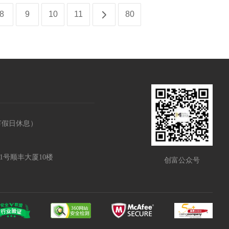
8
9
10
11
80
，节假日休息）
1号顺丰大厦10楼
创富公众号