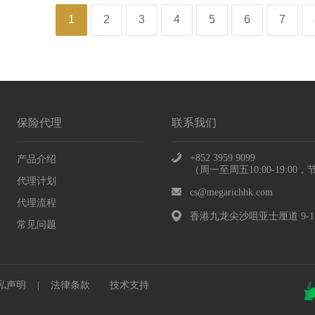
1
2
3
4
5
6
7
保险代理
联系我们
+852 3959 9099
产品介绍
（周一至周五10:00-19:00
代理计划
cs@megarichhk.com
代理流程
香港九龙尖沙咀亚士厘道 9-1
常见问题
私声明
|
法律条款
技术支持